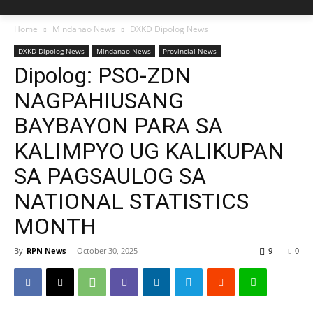
Home
Mindanao News
DXKD Dipolog News
DXKD Dipolog News
Mindanao News
Provincial News
Dipolog: PSO-ZDN
NAGPAHIUSANG
BAYBAYON PARA SA
KALIMPYO UG KALIKUPAN
SA PAGSAULOG SA
NATIONAL STATISTICS
MONTH
By
RPN News
-
October 30, 2025
9
0