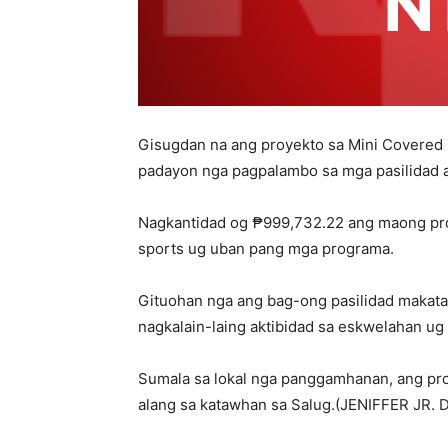
Gisugdan na ang proyekto sa Mini Covered 
padayon nga pagpalambo sa mga pasilidad 
Nagkantidad og ₱999,732.22 ang maong pro
sports ug uban pang mga programa.
Gituohan nga ang bag-ong pasilidad makata
nagkalain-laing aktibidad sa eskwelahan u
Sumala sa lokal nga panggamhanan, ang pr
alang sa katawhan sa Salug.(JENIFFER JR. 