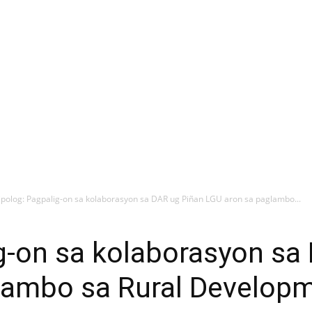
ipolog: Pagpalig-on sa kolaborasyon sa DAR ug Piñan LGU aron sa paglambo...
g-on sa kolaborasyon sa
lambo sa Rural Developm