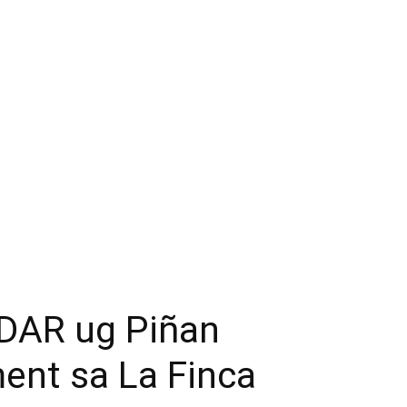
 DAR ug Piñan
ent sa La Finca