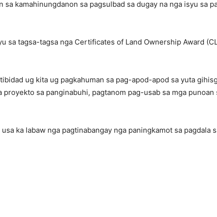
ton sa kamahinungdanon sa pagsulbad sa dugay na nga isyu sa p
u sa tagsa-tagsa nga Certificates of Land Ownership Award (
tibidad ug kita ug pagkahuman sa pag-apod-apod sa yuta gihis
ga proyekto sa panginabuhi, pagtanom pag-usab sa mga punoan s
usa ka labaw nga pagtinabangay nga paningkamot sa pagdala sa