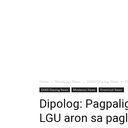
Home
Mindanao News
DXKD Dipolog News
D
DXKD Dipolog News
Mindanao News
Provincial News
Dipolog: Pagpali
LGU aron sa pag