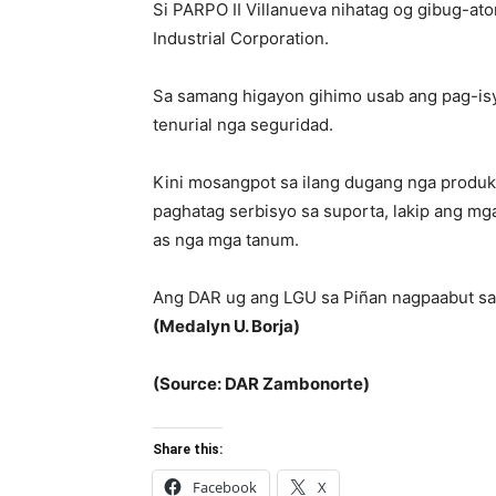
Si PARPO II Villanueva nihatag og gibug-a
Industrial Corporation.
Sa samang higayon gihimo usab ang pag-isy
tenurial nga seguridad.
Kini mosangpot sa ilang dugang nga produk
paghatag serbisyo sa suporta, lakip ang m
as nga mga tanum.
Ang DAR ug ang LGU sa Piñan nagpaabut sa 
(Medalyn U. Borja)
(Source: DAR Zambonorte)
Share this:
Facebook
X