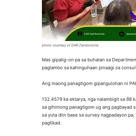
photo courtesy of DAR Zambonorte
Mas gipalig-on pa sa buhatan sa Departmen
paglambo sa kahinguhaan pinaagi sa consul
Ang maong panagtigom gipangulohan ni PAPRO
132.4579 ka ektarya, nga nalambigit sa 88
sa gihimong panagtigom ug ang pagbayad sa 
sa yuta diin base sa survey nagpadayon pa,
pagtikad.