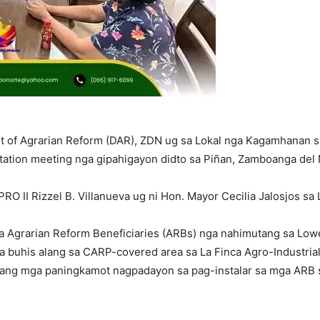
t of Agrarian Reform (DAR), ZDN ug sa Lokal nga Kagamhanan s
tation meeting nga gipahigayon didto sa Piñan, Zamboanga del 
 II Rizzel B. Villanueva ug ni Hon. Mayor Cecilia Jalosjos sa 
 ka Agrarian Reform Beneficiaries (ARBs) nga nahimutang sa Lo
buhis alang sa CARP-covered area sa La Finca Agro-Industrial 
 ang mga paningkamot nagpadayon sa pag-instalar sa mga ARB s