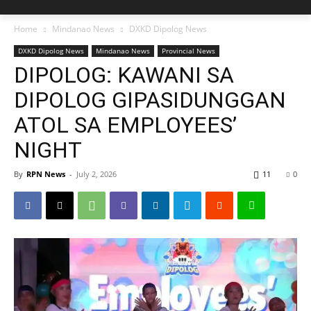
Home
Mindanao News
DXKD Dipolog News
DXKD Dipolog News
Mindanao News
Provincial News
DIPOLOG: KAWANI SA
DIPOLOG GIPASIDUNGGAN
ATOL SA EMPLOYEES’
NIGHT
By
RPN News
-
July 2, 2026
11
0