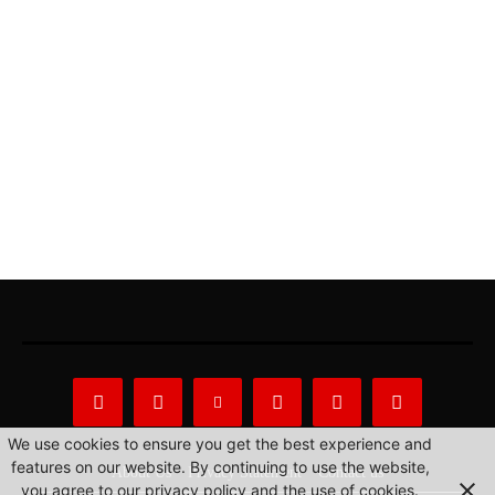
We use cookies to ensure you get the best experience and
features on our website. By continuing to use the website,
About Us
Privacy Statement
Contact us
you agree to our privacy policy and the use of cookies.