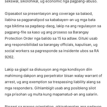
sekswal, sikolohikal, ug economic nga pagpang-abuso.
Gipasabot sa presentasyon ang coverage sa balaod,
ilabina sa pagpanalipod sa kababayen-an ug mga bata
nga biktima sa pagdaog-daog, lakip na ang regulasyon sa
pagpang-file sa kaso ug ang proseso sa Barangay
Protection Order nga balido sa 15 ka adlaw. Gituki usab
ang responsibilidad sa barangay officials, kapulisan, ug
social workers sa pagresponde sa insidente ubos sa RA
9262.
Lakip sa giapil sa diskusyon ang mga kondisyon diin
mahimong dakpon ang perpetrator bisan walay warrant of
arrest, ug ang exemption sa trespassing liability alang sa
mga responders. Gihlambigit usab ang posibleng silot
nga prisohan ug multa kung mapamatud-an ang salarin.
Pinaagi sa maong orientation, gikinahanglan ang padayon