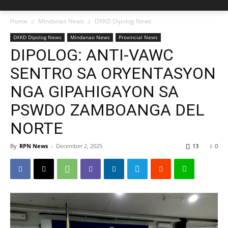
Home
Mindanao News
DXKD Dipolog News
DXKD Dipolog News
Mindanao News
Provincial News
DIPOLOG: ANTI-VAWC
SENTRO SA ORYENTASYON
NGA GIPAHIGAYON SA
PSWDO ZAMBOANGA DEL
NORTE
By
RPN News
-
December 2, 2025
13
0