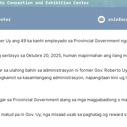
xter Uy ang 49 ka kanhi empleyado sa Provincial Government ng
 serbisyo sa Oktubre 20, 2025, human mapirmahan ang ilang m
r sa ulahing bahin sa administrasyon ni former Gov. Roberto U
ngkamot sa kasamtangang administrasyon, napangitaan kini ug le
gar sa Provincial Government alang sa mga magpabadlong o ma
 matud pa ni Gov. Uy, nga misaad usab sa paghatag og reward 