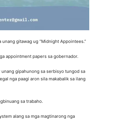
a unang gitawag ug “Midnight Appointees.”
ga appointment papers sa gobernador.
y unang gipahunong sa serbisyo tungod sa
gal nga paagi aron sila makabalik sa ilang
gbinuang sa trabaho.
system alang sa mga magtinarong nga