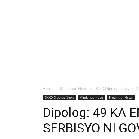
Home
Mindanao News
DXKD Dipolog News
D
DXKD Dipolog News
Mindanao News
Provincial News
Dipolog: 49 KA
SERBISYO NI GO