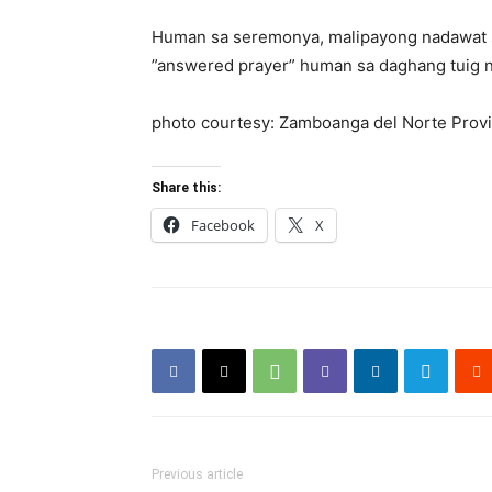
Human sa seremonya, malipayong nadawat s
”answered prayer” human sa daghang tuig n
photo courtesy: Zamboanga del Norte Prov
Share this:
Facebook
X
Previous article