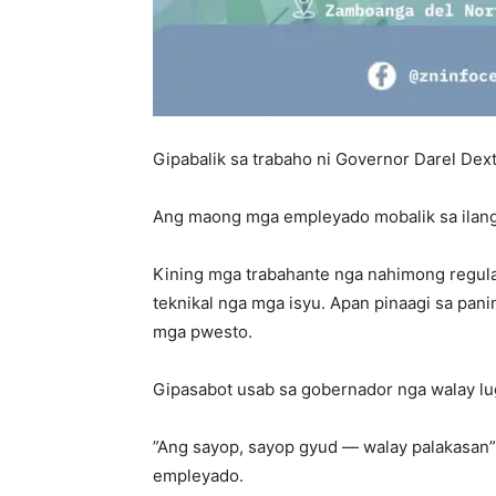
Gipabalik sa trabaho ni Governor Darel De
Ang maong mga empleyado mobalik sa ilang
Kining mga trabahante nga nahimong regula
teknikal nga mga isyu. Apan pinaagi sa pani
mga pwesto.
Gipasabot usab sa gobernador nga walay lu
”Ang sayop, sayop gyud — walay palakasan”
empleyado.