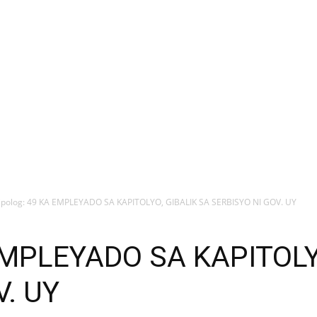
ipolog: 49 KA EMPLEYADO SA KAPITOLYO, GIBALIK SA SERBISYO NI GOV. UY
 EMPLEYADO SA KAPITOLY
V. UY