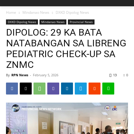
Home
Mindanao News
DXKD Dipolog News
DXKD Dipolog News
Mindanao News
Provincial News
DIPOLOG: 29 KA BATA
NATABANGAN SA LIBRENG
PEDIATRIC CHECK-UP SA
ZNMC
By
RPN News
-
February 5, 2026
13
0