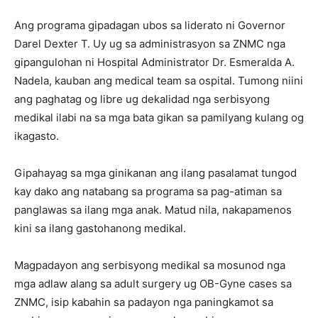
Ang programa gipadagan ubos sa liderato ni Governor
Darel Dexter T. Uy ug sa administrasyon sa ZNMC nga
gipangulohan ni Hospital Administrator Dr. Esmeralda A.
Nadela, kauban ang medical team sa ospital. Tumong niini
ang paghatag og libre ug dekalidad nga serbisyong
medikal ilabi na sa mga bata gikan sa pamilyang kulang og
ikagasto.
Gipahayag sa mga ginikanan ang ilang pasalamat tungod
kay dako ang natabang sa programa sa pag-atiman sa
panglawas sa ilang mga anak. Matud nila, nakapamenos
kini sa ilang gastohanong medikal.
Magpadayon ang serbisyong medikal sa mosunod nga
mga adlaw alang sa adult surgery ug OB-Gyne cases sa
ZNMC, isip kabahin sa padayon nga paningkamot sa