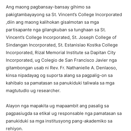
Ang maong pagbansay-bansay gihimo sa
pakigtambayayong sa St. Vincent’s College Incorporated
,diin ang maong kalihokan gisalmotan sa mga
partisapante nga gilangkuban sa tunghaan sa St.
Vincent’s College Incorporated, St. Joseph College of
Sindangan Incorporated, St. Estanislao Kostka College
Incorporated, Rizal Memorial Institute sa Dapitan City
Incorporated, ug Colegio de San Francisco Javier nga
gitambongan usab ni Rev. Fr. Nathanielle A. Denlaoso,
kinsa nipadayag og suporta alang sa pagpalig-on sa
kahibalo sa pamatasan sa panukiduki taliwala sa mga
magtutudlo ug researcher.
Alayon nga mapakita ug mapaambit ang pasalig sa
pagpasiugda sa etikal ug responsable nga pamatasan sa
panukiduki sa mga institusyong pang-akademiko sa
rehiyon.