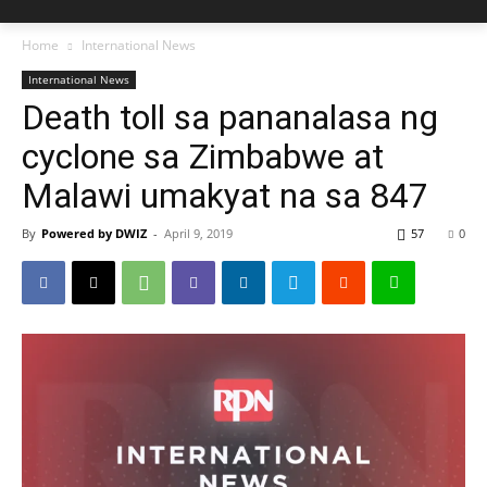
Home
International News
International News
Death toll sa pananalasa ng
cyclone sa Zimbabwe at
Malawi umakyat na sa 847
By
Powered by DWIZ
-
April 9, 2019
57
0