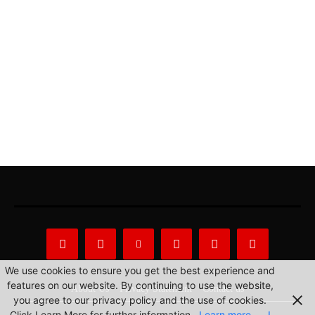
We use cookies to ensure you get the best experience and
features on our website. By continuing to use the website,
About Us
Privacy Statement
Contact us
you agree to our privacy policy and the use of cookies.
Click Learn More for further information.
Learn more
I