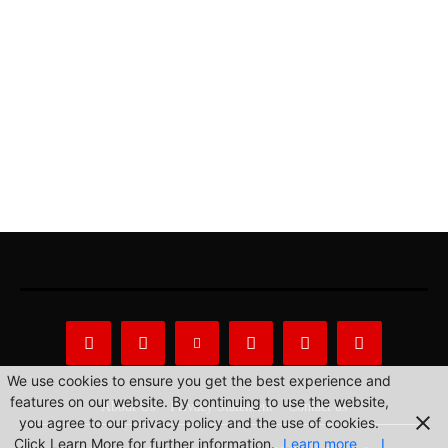
We use cookies to ensure you get the best experience and
features on our website. By continuing to use the website,
About Us
Privacy Statement
Contact us
you agree to our privacy policy and the use of cookies.
Click Learn More for further information.
Learn more
I