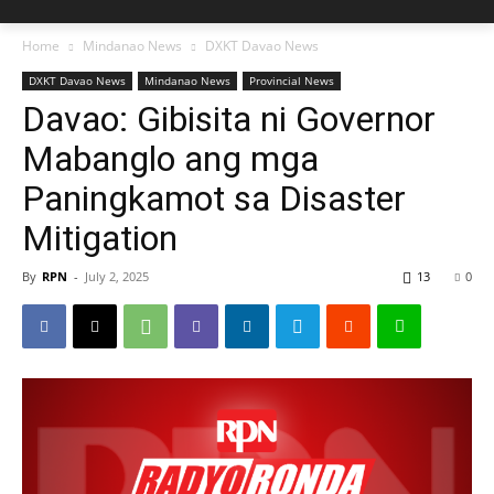
Home
Mindanao News
DXKT Davao News
DXKT Davao News
Mindanao News
Provincial News
Davao: Gibisita ni Governor
Mabanglo ang mga
Paningkamot sa Disaster
Mitigation
By
RPN
-
July 2, 2025
13
0