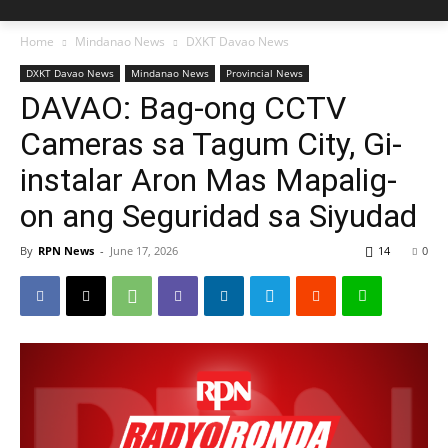
Home
Mindanao News
DXKT Davao News
DXKT Davao News
Mindanao News
Provincial News
DAVAO: Bag-ong CCTV
Cameras sa Tagum City, Gi-
instalar Aron Mas Mapalig-
on ang Seguridad sa Siyudad
By
RPN News
-
June 17, 2026
14
0