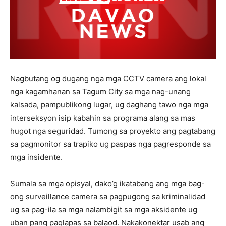
Nagbutang og dugang nga mga CCTV camera ang lokal
nga kagamhanan sa Tagum City sa mga nag-unang
kalsada, pampublikong lugar, ug daghang tawo nga mga
interseksyon isip kabahin sa programa alang sa mas
hugot nga seguridad. Tumong sa proyekto ang pagtabang
sa pagmonitor sa trapiko ug paspas nga pagresponde sa
mga insidente.
Sumala sa mga opisyal, dako’g ikatabang ang mga bag-
ong surveillance camera sa pagpugong sa kriminalidad
ug sa pag-ila sa mga nalambigit sa mga aksidente ug
uban pang paglapas sa balaod. Nakakonektar usab ang