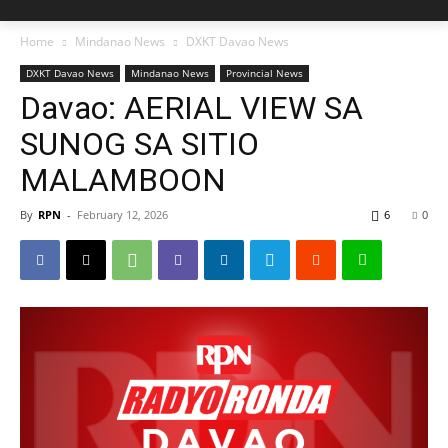
Home
Mindanao News
DXKT Davao News
DXKT Davao News
Mindanao News
Provincial News
Davao: AERIAL VIEW SA
SUNOG SA SITIO
MALAMBOON
By
RPN
-
February 12, 2026
6
0