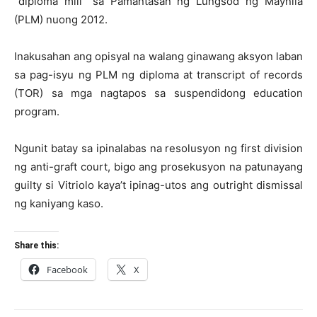
“diploma mill” sa Pamantasan ng Lungsod ng Maynila
(PLM) nuong 2012.
Inakusahan ang opisyal na walang ginawang aksyon laban
sa pag-isyu ng PLM ng diploma at transcript of records
(TOR) sa mga nagtapos sa suspendidong education
program.
Ngunit batay sa ipinalabas na resolusyon ng first division
ng anti-graft court, bigo ang prosekusyon na patunayang
guilty si Vitriolo kaya’t ipinag-utos ang outright dismissal
ng kaniyang kaso.
Share this:
Facebook
X