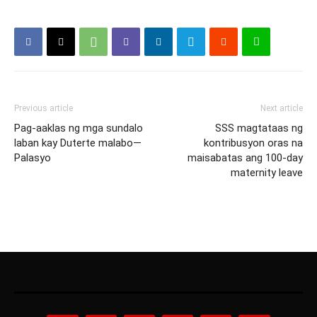
Previous article
Next article
Pag-aaklas ng mga sundalo
SSS magtataas ng
laban kay Duterte malabo—
kontribusyon oras na
Palasyo
maisabatas ang 100-day
maternity leave