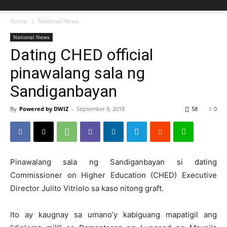
Home
National News
National News
Dating CHED official
pinawalang sala ng
Sandiganbayan
By
Powered by DWIZ
-
September 8, 2018
58
0
Pinawalang sala ng Sandiganbayan si dating
Commissioner on Higher Education (CHED) Executive
Director Julito Vitriolo sa kaso nitong graft.
Ito ay kaugnay sa umano’y kabiguang mapatigil ang