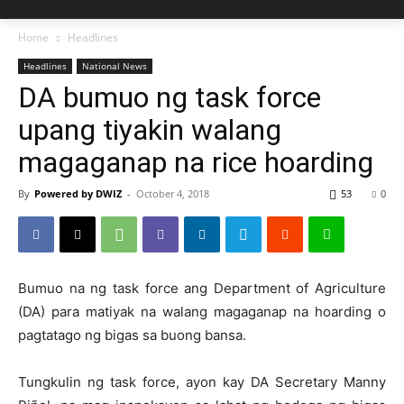
Home
Headlines
Headlines
National News
DA bumuo ng task force
upang tiyakin walang
magaganap na rice hoarding
By
Powered by DWIZ
-
October 4, 2018
53
0
Bumuo na ng task force ang Department of Agriculture
(DA) para matiyak na walang magaganap na hoarding o
pagtatago ng bigas sa buong bansa.
Tungkulin ng task force, ayon kay DA Secretary Manny