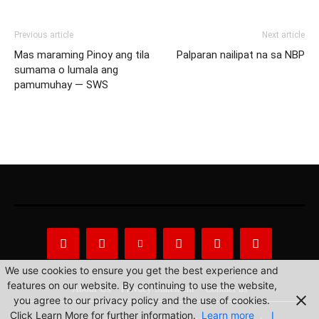
Previous article
Next article
Mas maraming Pinoy ang tila
Palparan nailipat na sa NBP
sumama o lumala ang
pamumuhay — SWS
We use cookies to ensure you get the best experience and
features on our website. By continuing to use the website,
About Us
Privacy Statement
Contact us
you agree to our privacy policy and the use of cookies.
Click Learn More for further information.
Learn more
I