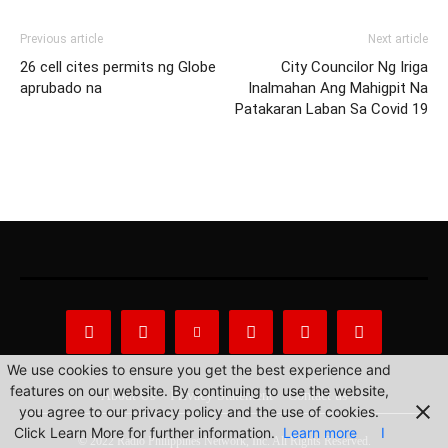
Previous article
Next article
26 cell cites permits ng Globe
City Councilor Ng Iriga
aprubado na
Inalmahan Ang Mahigpit Na
Patakaran Laban Sa Covid 19
We use cookies to ensure you get the best experience and
features on our website. By continuing to use the website,
About Us
Privacy Statement
Contact us
you agree to our privacy policy and the use of cookies.
Click Learn More for further information.
Learn more
I
© 2022 Radio Philippines Network, Inc. All Rights Reserved.