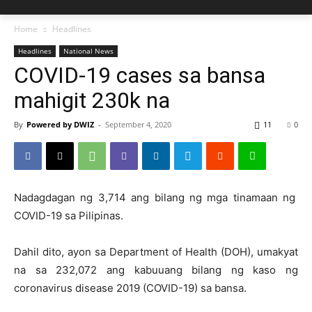
Home
Headlines
Headlines
National News
COVID-19 cases sa bansa
mahigit 230k na
By
Powered by DWIZ
-
September 4, 2020
11
0
Nadagdagan ng 3,714 ang bilang ng mga tinamaan ng
COVID-19 sa Pilipinas.
Dahil dito, ayon sa Department of Health (DOH), umakyat
na sa 232,072 ang kabuuang bilang ng kaso ng
coronavirus disease 2019 (COVID-19) sa bansa.