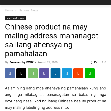
Home
National News
National News
Chinese product na may
maling address mananagot
sa ilang ahensya ng
pamahalaan
By
Powered by DWIZ
-
August 22, 2020
15
0
Aalamin ng ilang mga ahensya ng pamahalaan kung ano
ang mga nilabag at pananagutan sa batas ng mga
dayuhang nasa likod ng isang Chinese beauty product na
may maling labeling ng address nito.