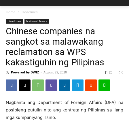
Home
Headlines
Headlines
National News
Chinese companies na
sangkot sa malawakang
reclamation sa WPS
kakastiguhin ng Pilipinas
By
Powered by DWIZ
-
August 29, 2020
23
0
Nagbanta ang Department of Foreign Affairs (DFA) na
posibleng putulin nito ang kontrata ng Pilipinas sa ilang
mga kumpaniyang Tsino.