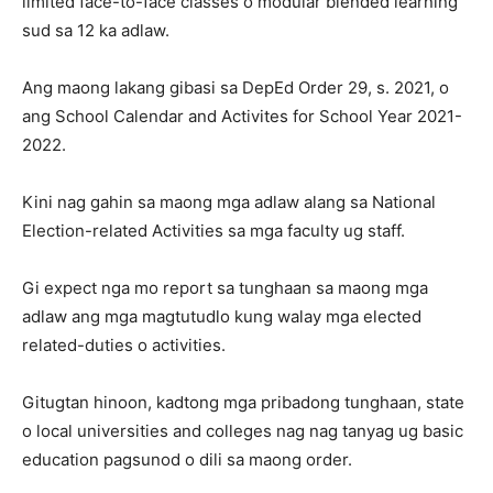
limited face-to-face classes o modular blended learning
sud sa 12 ka adlaw.
Ang maong lakang gibasi sa DepEd Order 29, s. 2021, o
ang School Calendar and Activites for School Year 2021-
2022.
Kini nag gahin sa maong mga adlaw alang sa National
Election-related Activities sa mga faculty ug staff.
Gi expect nga mo report sa tunghaan sa maong mga
adlaw ang mga magtutudlo kung walay mga elected
related-duties o activities.
Gitugtan hinoon, kadtong mga pribadong tunghaan, state
o local universities and colleges nag nag tanyag ug basic
education pagsunod o dili sa maong order.