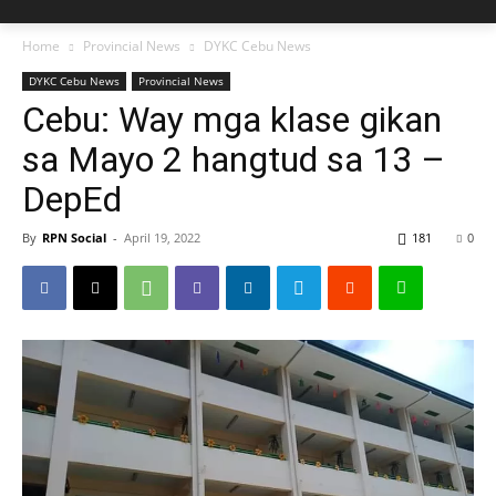
Home
Provincial News
DYKC Cebu News
DYKC Cebu News
Provincial News
Cebu: Way mga klase gikan
sa Mayo 2 hangtud sa 13 –
DepEd
By
RPN Social
-
April 19, 2022
181
0