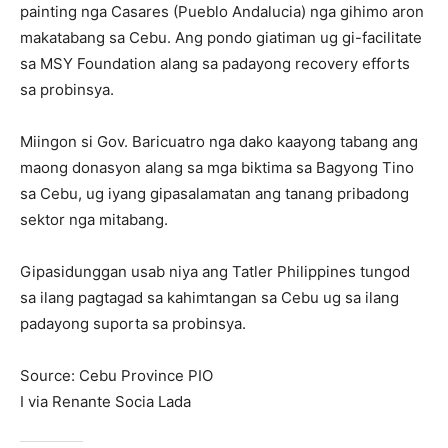
painting nga Casares (Pueblo Andalucia) nga gihimo aron
makatabang sa Cebu. Ang pondo giatiman ug gi-facilitate
sa MSY Foundation alang sa padayong recovery efforts
sa probinsya.
Miingon si Gov. Baricuatro nga dako kaayong tabang ang
maong donasyon alang sa mga biktima sa Bagyong Tino
sa Cebu, ug iyang gipasalamatan ang tanang pribadong
sektor nga mitabang.
Gipasidunggan usab niya ang Tatler Philippines tungod
sa ilang pagtagad sa kahimtangan sa Cebu ug sa ilang
padayong suporta sa probinsya.
Source: Cebu Province PIO
I via Renante Socia Lada