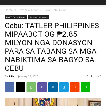
Home
Provincial News
DYKC Cebu News
DYKC Cebu News
Provincial News
Cebu: TATLER PHILIPPINES
MIPAABOT OG ₱2.85
MILYON NGA DONASYON
PARA SA TABANG SA MGA
NABIKTIMA SA BAGYO SA
CEBU
By
RPN
-
January 25, 2026
19
0