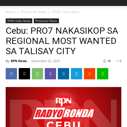
Home
Provincial News
DYKC Cebu News
DYKC Cebu News
Provincial News
Cebu: PRO7 NAKASIKOP SA
REGIONAL MOST WANTED
SA TALISAY CITY
By
RPN News
-
September 22, 2025
18
0