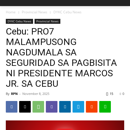
Home
Provincial News
DYKC Cebu News
DYKC Cebu News
Provincial News
Cebu: PRO7
MALAMPUSONG
NAGDUMALA SA
SEGURIDAD SA PAGBISITA
NI PRESIDENTE MARCOS
JR. SA CEBU
By
RPN
-
November 8, 2025
15
0