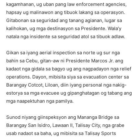
kagamhanan, ug uban pang law enforcement agencies,
hapsay ug malinawon ang tibuok lakang sa operasyon.
Gitabonan sa seguridad ang tanang agianan, lugar sa
kalihokan, ug mga destinasyon sa Presidente. Wala’y
natala nga insidente sa seguridad atol sa tibuok adlaw.
Gikan sa iyang aerial inspection sa norte ug sur nga
bahin sa Cebu, gitan-aw ni Presidente Marcos Jr. ang
kadaot nga gidala sa bagyo ug ang nagpadayon nga relief
operations. Dayon, mibisita siya sa evacuation center sa
Barangay Cotcot, Liloan, diin iyang personal nga nakig-
estorya sa mga evacuee ug gipanghatagan og tabang ang
mga naapektuhan nga pamilya.
Sunod niyang giinspeksyon ang Mananga Bridge sa
Barangay San Isidro, Lawaan II, Talisay City, nga grabe
usab nadaot sa baha, ug mibisita sa Talisay Sports