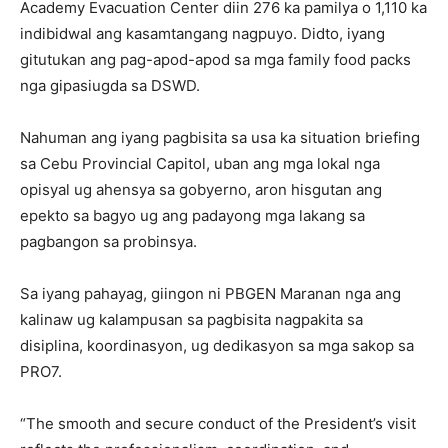
Academy Evacuation Center diin 276 ka pamilya o 1,110 ka
indibidwal ang kasamtangang nagpuyo. Didto, iyang
gitutukan ang pag-apod-apod sa mga family food packs
nga gipasiugda sa DSWD.
Nahuman ang iyang pagbisita sa usa ka situation briefing
sa Cebu Provincial Capitol, uban ang mga lokal nga
opisyal ug ahensya sa gobyerno, aron hisgutan ang
epekto sa bagyo ug ang padayong mga lakang sa
pagbangon sa probinsya.
Sa iyang pahayag, giingon ni PBGEN Maranan nga ang
kalinaw ug kalampusan sa pagbisita nagpakita sa
disiplina, koordinasyon, ug dedikasyon sa mga sakop sa
PRO7.
“The smooth and secure conduct of the President’s visit