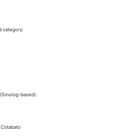
d category:
(Sinulog-based):
f Cotabato