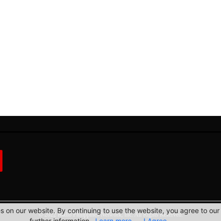
 on our website. By continuing to use the website, you agree to our 
© 2022 Radio Philippines Network, Inc. All Rights Reserved.
further information.
Learn more
I Agree