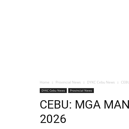
Home
Provincial News
DYKC Cebu News
CEB
DYKC Cebu News
Provincial News
CEBU: MGA MAN
2026