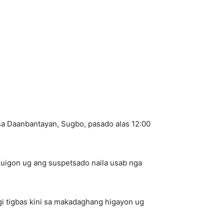
 sa Daanbantayan, Sugbo, pasado alas 12:00
nuigon ug ang suspetsado naila usab nga
i tigbas kini sa makadaghang higayon ug