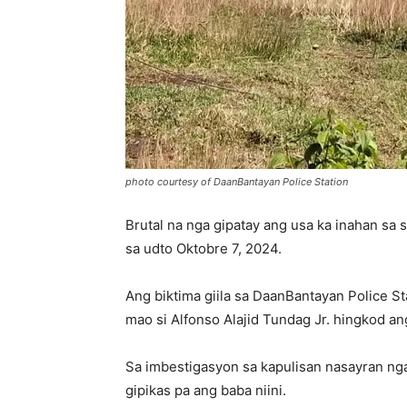
photo courtesy of DaanBantayan Police Station
Brutal na nga gipatay ang usa ka inahan sa 
sa udto Oktobre 7, 2024.
Ang biktima giila sa DaanBantayan Police S
mao si Alfonso Alajid Tundag Jr. hingkod an
Sa imbestigasyon sa kapulisan nasayran ng
gipikas pa ang baba niini.