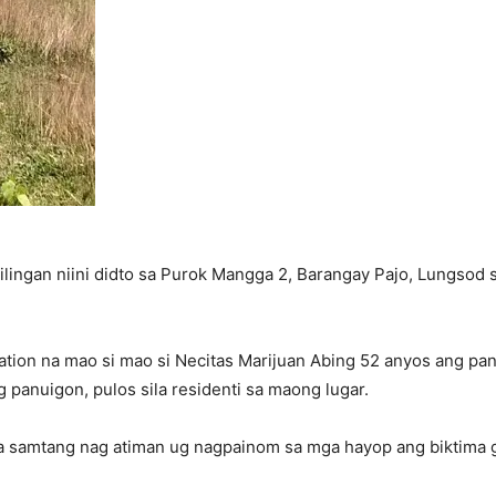
silingan niini didto sa Purok Mangga 2, Barangay Pajo, Lungsod
tation na mao si mao si Necitas Marijuan Abing 52 anyos ang pa
g panuigon, pulos sila residenti sa maong lugar.
a samtang nag atiman ug nagpainom sa mga hayop ang biktima g