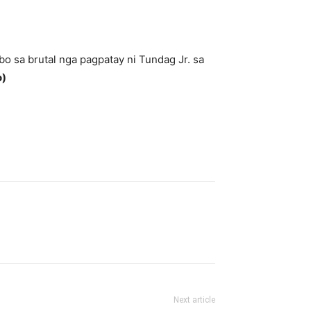
 sa brutal nga pagpatay ni Tundag Jr. sa
o)
Next article