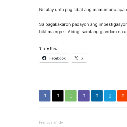
Nisulay unta pag sibat ang mamumuno apan n
Sa pagakakaron padayon ang imbestigasyon 
biktima nga si Abing, samtang giandam na u
Share this:
Facebook
X
Previous article