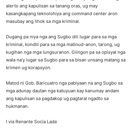
alerto ang kapulisan sa tanang oras, ug may
kasangkapang teknolohiya ang command center aron
masubay ang lihok sa mga kriminal.
Dugang pa niya nga ang Sugbo dili lugar para sa mga
kriminal, kondili para sa mga matinud-anon, tarong, ug
kugihan nga mga lungsuranon. Giingon pa sa opisyal nga
wala na’y lugar sa Sugbo para sa bisan unsang matang sa
krimen ug korapsyon.
Matod ni Gob. Baricuatro nga pabiyaan na ang Sugbo sa
mga adunay dautan nga katuyuan kay kanumay andam
ang kapulisan sa pagdakop ug pagtaral ngadto sa
hukmanan.
I via Renante Socia Lada