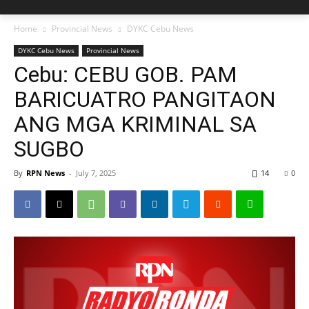
Home
Provincial News
DYKC Cebu News
DYKC Cebu News
Provincial News
Cebu: CEBU GOB. PAM
BARICUATRO PANGITAON
ANG MGA KRIMINAL SA
SUGBO
By
RPN News
-
July 7, 2025
14
0