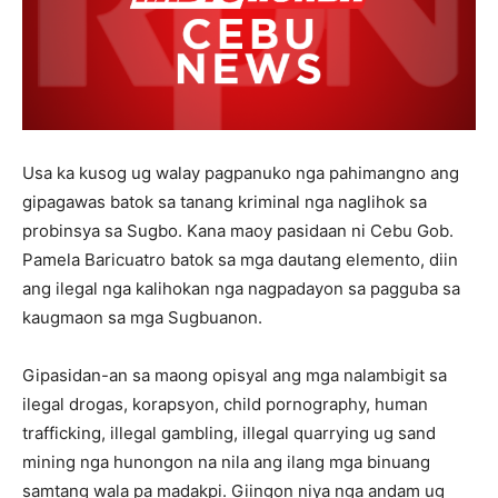
Usa ka kusog ug walay pagpanuko nga pahimangno ang
gipagawas batok sa tanang kriminal nga naglihok sa
probinsya sa Sugbo. Kana maoy pasidaan ni Cebu Gob.
Pamela Baricuatro batok sa mga dautang elemento, diin
ang ilegal nga kalihokan nga nagpadayon sa pagguba sa
kaugmaon sa mga Sugbuanon.
Gipasidan-an sa maong opisyal ang mga nalambigit sa
ilegal drogas, korapsyon, child pornography, human
trafficking, illegal gambling, illegal quarrying ug sand
mining nga hunongon na nila ang ilang mga binuang
samtang wala pa madakpi. Giingon niya nga andam ug