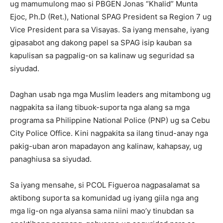
ug mamumulong mao si PBGEN Jonas “Khalid” Munta
Ejoc, Ph.D (Ret.), National SPAG President sa Region 7 ug
Vice President para sa Visayas. Sa iyang mensahe, iyang
gipasabot ang dakong papel sa SPAG isip kauban sa
kapulisan sa pagpalig-on sa kalinaw ug seguridad sa
siyudad.
Daghan usab nga mga Muslim leaders ang mitambong ug
nagpakita sa ilang tibuok-suporta nga alang sa mga
programa sa Philippine National Police (PNP) ug sa Cebu
City Police Office. Kini nagpakita sa ilang tinud-anay nga
pakig-uban aron mapadayon ang kalinaw, kahapsay, ug
panaghiusa sa siyudad.
Sa iyang mensahe, si PCOL Figueroa nagpasalamat sa
aktibong suporta sa komunidad ug iyang giila nga ang
mga lig-on nga alyansa sama niini mao’y tinubdan sa