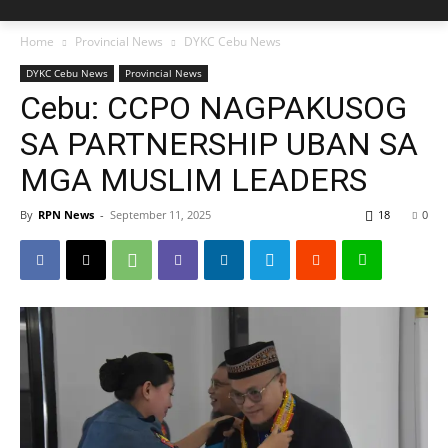
Home
Provincial News
DYKC Cebu News
DYKC Cebu News
Provincial News
Cebu: CCPO NAGPAKUSOG
SA PARTNERSHIP UBAN SA
MGA MUSLIM LEADERS
By
RPN News
-
September 11, 2025
18
0