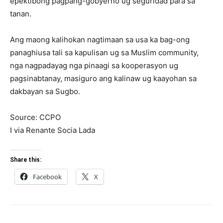
epektibong pagpang-gobyerno ug seguridad para sa
tanan.
Ang maong kalihokan nagtimaan sa usa ka bag-ong
panaghiusa tali sa kapulisan ug sa Muslim community,
nga nagpadayag nga pinaagi sa kooperasyon ug
pagsinabtanay, masiguro ang kalinaw ug kaayohan sa
dakbayan sa Sugbo.
Source: CCPO
I via Renante Socia Lada
Share this:
Facebook
X