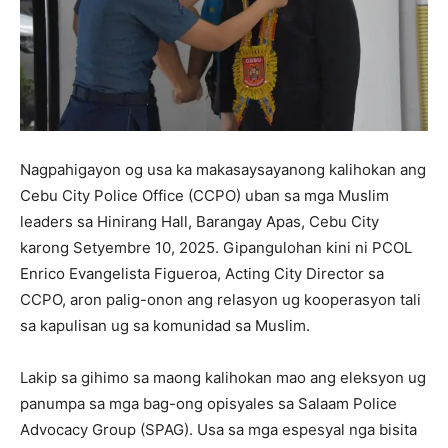
Nagpahigayon og usa ka makasaysayanong kalihokan ang
Cebu City Police Office (CCPO) uban sa mga Muslim
leaders sa Hinirang Hall, Barangay Apas, Cebu City
karong Setyembre 10, 2025. Gipangulohan kini ni PCOL
Enrico Evangelista Figueroa, Acting City Director sa
CCPO, aron palig-onon ang relasyon ug kooperasyon tali
sa kapulisan ug sa komunidad sa Muslim.
Lakip sa gihimo sa maong kalihokan mao ang eleksyon ug
panumpa sa mga bag-ong opisyales sa Salaam Police
Advocacy Group (SPAG). Usa sa mga espesyal nga bisita