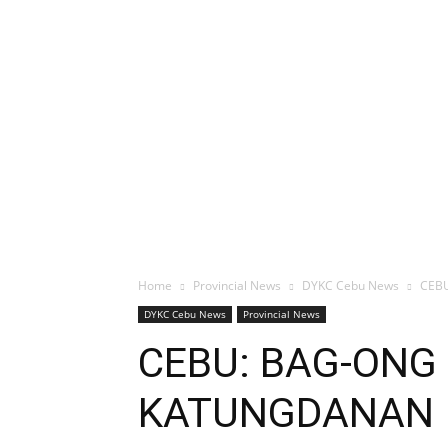
Home
Provincial News
DYKC Cebu News
CEB
DYKC Cebu News
Provincial News
CEBU: BAG-ONG 
KATUNGDANAN