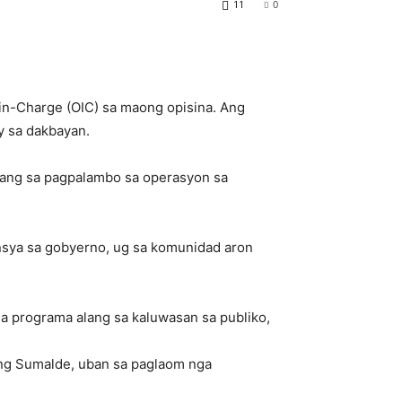
11
0
-in-Charge (OIC) sa maong opisina. Ang
y sa dakbayan.
ang sa pagpalambo sa operasyon sa
nsya sa gobyerno, ug sa komunidad aron
a programa alang sa kaluwasan sa publiko,
ng Sumalde, uban sa paglaom nga