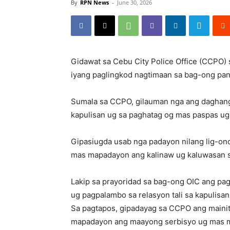
By
RPN News
-
June 30, 2026
Gidawat sa Cebu City Police Office (CCPO) 
iyang paglingkod nagtimaan sa bag-ong pa
Sumala sa CCPO, gilauman nga ang daghan
kapulisan ug sa paghatag og mas paspas ug
Gipasiugda usab nga padayon nilang lig-o
mas mapadayon ang kalinaw ug kaluwasan s
Lakip sa prayoridad sa bag-ong OIC ang pa
ug pagpalambo sa relasyon tali sa kapulisa
Sa pagtapos, gipadayag sa CCPO ang maini
mapadayon ang maayong serbisyo ug mas ma