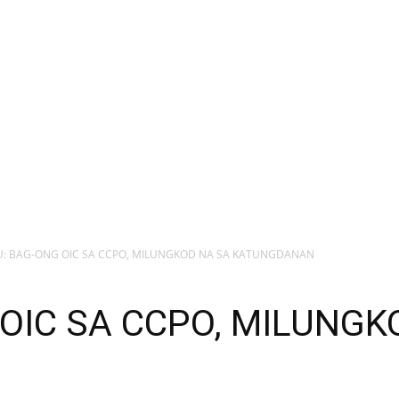
U: BAG-ONG OIC SA CCPO, MILUNGKOD NA SA KATUNGDANAN
OIC SA CCPO, MILUNGK