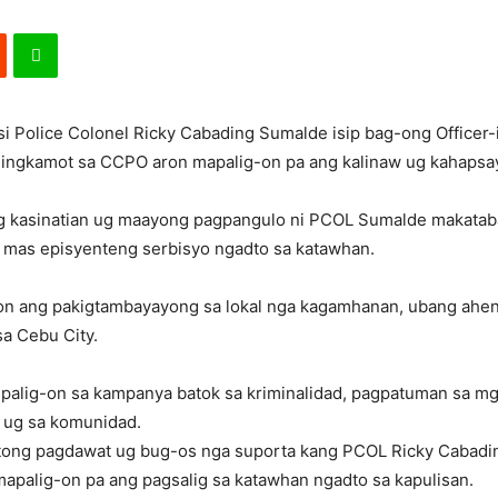
si Police Colonel Ricky Cabading Sumalde isip bag-ong Officer
ningkamot sa CCPO aron mapalig-on pa ang kalinaw ug kahapsa
g kasinatian ug maayong pagpangulo ni PCOL Sumalde makatab
 mas episyenteng serbisyo ngadto sa katawhan.
non ang pakigtambayayong sa lokal nga kagamhanan, ubang ahe
a Cebu City.
gpalig-on sa kampanya batok sa kriminalidad, pagpatuman sa mg
n ug sa komunidad.
tong pagdawat ug bug-os nga suporta kang PCOL Ricky Cabadi
palig-on pa ang pagsalig sa katawhan ngadto sa kapulisan.