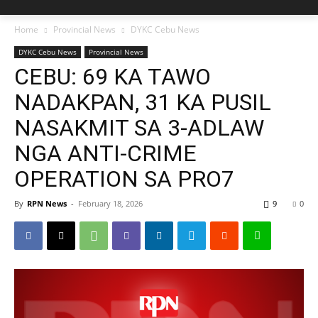
Home
Provincial News
DYKC Cebu News
DYKC Cebu News
Provincial News
CEBU: 69 KA TAWO
NADAKPAN, 31 KA PUSIL
NASAKMIT SA 3-ADLAW
NGA ANTI-CRIME
OPERATION SA PRO7
By
RPN News
-
February 18, 2026
9
0