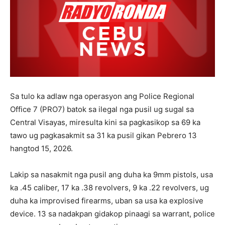
Sa tulo ka adlaw nga operasyon ang Police Regional
Office 7 (PRO7) batok sa ilegal nga pusil ug sugal sa
Central Visayas, miresulta kini sa pagkasikop sa 69 ka
tawo ug pagkasakmit sa 31 ka pusil gikan Pebrero 13
hangtod 15, 2026.
Lakip sa nasakmit nga pusil ang duha ka 9mm pistols, usa
ka .45 caliber, 17 ka .38 revolvers, 9 ka .22 revolvers, ug
duha ka improvised firearms, uban sa usa ka explosive
device. 13 sa nadakpan gidakop pinaagi sa warrant, police