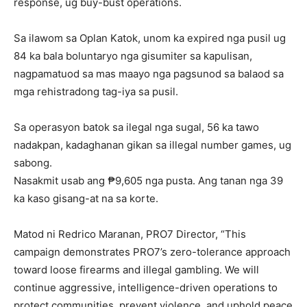
response, ug buy-bust operations.
Sa ilawom sa Oplan Katok, unom ka expired nga pusil ug
84 ka bala boluntaryo nga gisumiter sa kapulisan,
nagpamatuod sa mas maayo nga pagsunod sa balaod sa
mga rehistradong tag-iya sa pusil.
Sa operasyon batok sa ilegal nga sugal, 56 ka tawo
nadakpan, kadaghanan gikan sa illegal number games, ug
sabong.
Nasakmit usab ang ₱9,605 nga pusta. Ang tanan nga 39
ka kaso gisang-at na sa korte.
Matod ni Redrico Maranan, PRO7 Director, “This
campaign demonstrates PRO7’s zero-tolerance approach
toward loose firearms and illegal gambling. We will
continue aggressive, intelligence-driven operations to
protect communities, prevent violence, and uphold peace