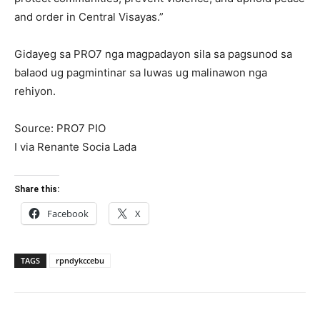
and order in Central Visayas.”
Gidayeg sa PRO7 nga magpadayon sila sa pagsunod sa
balaod ug pagmintinar sa luwas ug malinawon nga
rehiyon.
Source: PRO7 PIO
I via Renante Socia Lada
Share this:
Facebook
X
TAGS
rpndykccebu