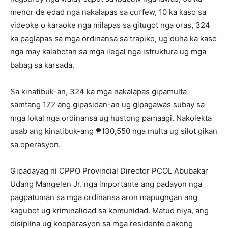
menor de edad nga nakalapas sa curfew, 10 ka kaso sa
videoke o karaoke nga milapas sa gitugot nga oras, 324
ka paglapas sa mga ordinansa sa trapiko, ug duha ka kaso
nga may kalabotan sa mga ilegal nga istruktura ug mga
babag sa karsada.
Sa kinatibuk-an, 324 ka mga nakalapas gipamulta
samtang 172 ang gipasidan-an ug gipagawas subay sa
mga lokal nga ordinansa ug hustong pamaagi. Nakolekta
usab ang kinatibuk-ang ₱130,550 nga multa ug silot gikan
sa operasyon.
Gipadayag ni CPPO Provincial Director PCOL Abubakar
Udang Mangelen Jr. nga importante ang padayon nga
pagpatuman sa mga ordinansa aron mapugngan ang
kagubot ug kriminalidad sa komunidad. Matud niya, ang
disiplina ug kooperasyon sa mga residente dakong