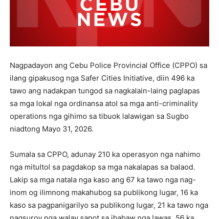
Nagpadayon ang Cebu Police Provincial Office (CPPO) sa
ilang gipakusog nga Safer Cities Initiative, diin 496 ka
tawo ang nadakpan tungod sa nagkalain-laing paglapas
sa mga lokal nga ordinansa atol sa mga anti-criminality
operations nga gihimo sa tibuok lalawigan sa Sugbo
niadtong Mayo 31, 2026.
Sumala sa CPPO, adunay 210 ka operasyon nga nahimo
nga mitultol sa pagdakop sa mga nakalapas sa balaod.
Lakip sa mga natala nga kaso ang 67 ka tawo nga nag-
inom og ilimnong makahubog sa publikong lugar, 16 ka
kaso sa pagpanigarilyo sa publikong lugar, 21 ka tawo nga
nagsuroy nga walay sapot sa ibabaw nga lawas, 56 ka