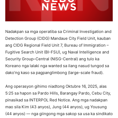
Nadakpan sa mga operatiba sa Criminal Investigation and
Detection Group (CIDG) Mandaue City Field Unit, kauban
ang CIDG Regional Field Unit 7, Bureau of Immigration –
Fugitive Search Unit (BI-FSU), ug Naval Intelligence and
Security Group–Central (NISG-Central) ang tulo ka
Koreano nga lalaki nga wanted sa ilang nasud tungod sa
dako’ng kaso sa pagpanglimbong (large-scale fraud).
Ang operasyon gihimo niadtong Oktubre 16, 2025, alas
5:25 sa hapon sa Pardo Hills, Barangay Pardo, Cebu City,
pinasikad sa INTERPOL Red Notice. Ang mga nadakpan
mao sila Kim (43 anyos), Jung (44 anyos), ug Yousung
(44 anyos) — nga giingong mga sakop sa usa ka sindikato