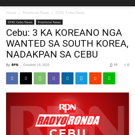
Home
Provincial News
DYKC Cebu News
DYKC Cebu News
Provincial News
Cebu: 3 KA KOREANO NGA
WANTED SA SOUTH KOREA,
NADAKPAN SA CEBU
By
RPN
-
October 19, 2025
11
0