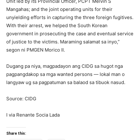
Unit led by its Provincial Officer, PCPT Melvin S
Mangahas; and the joint operating units for their
unyielding efforts in capturing the three foreign fugitives.
With their arrest, we helped the South Korean
government in prosecuting the case and eventual service
of justice to the victims. Maraming salamat sa inyo,”
segon ni PMGEN Morico II.
Dugang pa niya, magpadayon ang CIDG sa hugot nga
pagpangdakop sa mga wanted persons — lokal man o
langyaw ug sa pagpatuman sa balaod sa tibuok nasud.
Source: CIDG
I via Renante Socia Lada
Share this: