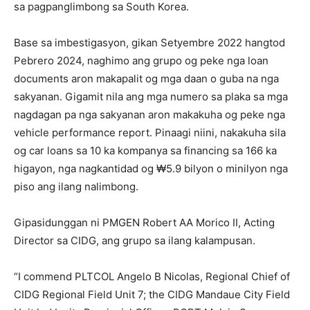
sa pagpanglimbong sa South Korea.
Base sa imbestigasyon, gikan Setyembre 2022 hangtod
Pebrero 2024, naghimo ang grupo og peke nga loan
documents aron makapalit og mga daan o guba na nga
sakyanan. Gigamit nila ang mga numero sa plaka sa mga
nagdagan pa nga sakyanan aron makakuha og peke nga
vehicle performance report. Pinaagi niini, nakakuha sila
og car loans sa 10 ka kompanya sa financing sa 166 ka
higayon, nga nagkantidad og ₩5.9 bilyon o minilyon nga
piso ang ilang nalimbong.
Gipasidunggan ni PMGEN Robert AA Morico II, Acting
Director sa CIDG, ang grupo sa ilang kalampusan.
“I commend PLTCOL Angelo B Nicolas, Regional Chief of
CIDG Regional Field Unit 7; the CIDG Mandaue City Field