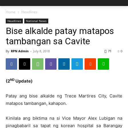
Home
Headlines
Headlines
National News
Bise alkalde patay matapos
tambangan sa Cavite
By
RPN Admin
-
July 8, 2018
71
0
ND
(2
Update)
Patay ang bise alkalde ng Trece Martires City, Cavite
matapos tambangan, kahapon.
Kinilala ang biktima na si Vice Mayor Alex Lubigan na
pinagbabaril sa tapat ng korean hospital sa Barangay