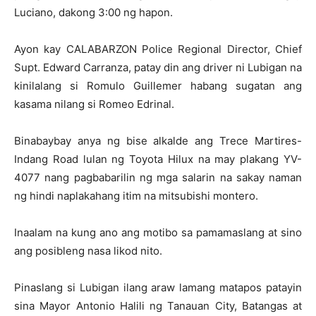
Luciano, dakong 3:00 ng hapon.
Ayon kay CALABARZON Police Regional Director, Chief
Supt. Edward Carranza, patay din ang driver ni Lubigan na
kinilalang si Romulo Guillemer habang sugatan ang
kasama nilang si Romeo Edrinal.
Binabaybay anya ng bise alkalde ang Trece Martires-
Indang Road lulan ng Toyota Hilux na may plakang YV-
4077 nang pagbabarilin ng mga salarin na sakay naman
ng hindi naplakahang itim na mitsubishi montero.
Inaalam na kung ano ang motibo sa pamamaslang at sino
ang posibleng nasa likod nito.
Pinaslang si Lubigan ilang araw lamang matapos patayin
sina Mayor Antonio Halili ng Tanauan City, Batangas at