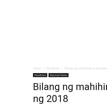
Home
Headlines
Bilang ng mahihirap na pamilya
Headlines
National News
Bilang ng mahihi
ng 2018