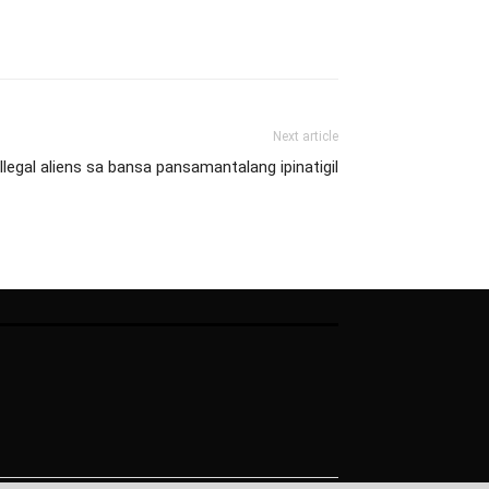
Next article
llegal aliens sa bansa pansamantalang ipinatigil