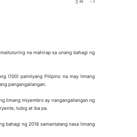
65
0
g maituturing na mahirap sa unang bahagi ng
ang (100) pamilyang Pilipino na may limang
pang pangangailangan.
oong limang miyembro ay nangangailangan ng
ente, tubig at iba pa.
ang bahagi ng 2018 samantalang nasa limang