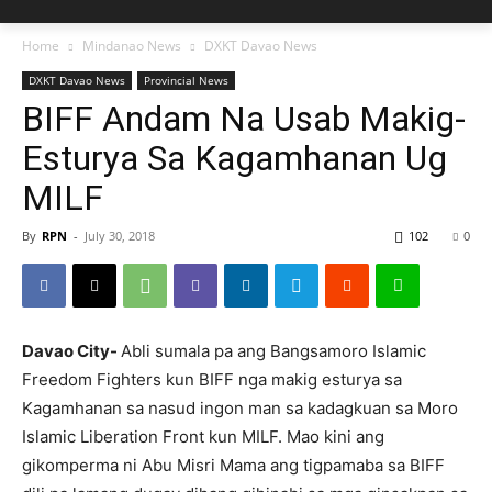
Home
Mindanao News
DXKT Davao News
DXKT Davao News
Provincial News
BIFF Andam Na Usab Makig-
Esturya Sa Kagamhanan Ug
MILF
By
RPN
-
July 30, 2018
102
0
Davao City-
Abli sumala pa ang Bangsamoro Islamic
Freedom Fighters kun BIFF nga makig esturya sa
Kagamhanan sa nasud ingon man sa kadagkuan sa Moro
Islamic Liberation Front kun MILF. Mao kini ang
gikomperma ni Abu Misri Mama ang tigpamaba sa BIFF