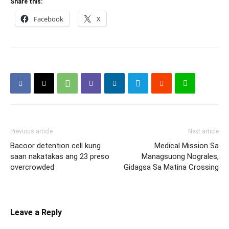
Share this:
Facebook
X
Previous article
Next article
Bacoor detention cell kung
Medical Mission Sa
saan nakatakas ang 23 preso
Managsuong Nograles,
overcrowded
Gidagsa Sa Matina Crossing
Leave a Reply