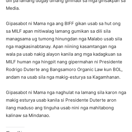
dili pa lamang dugay dihang gihinabi sa mga ginsakpan sa
Media.
Gipasabot ni Mama nga ang BIFF gikan usab sa hut ong
sa MILF apan mitiwalag lamang gumikan sa dili sila
managsama ug tumong hinungdan nga Malabo usab sila
nga magkasinabtanay. Apan niining kasamtangan nga
wala pa usab nakig alayon kanila ang mga kadagkuan sa
MILF human nga hingpit nang gipermahan ni Presidente
Rodrigo Duterte ang Bangsamoro Organic Law kun BOL,
andam na usab sila nga makig-esturya sa Kagamhanan.
Gipasabot ni Mama nga naghulat na lamang sila karon nga
makig esturya usab kanila si Presidente Duterte aron
ilang maduso ang tinguha usab nini nga mahitabong
kalinaw sa Mindanao.