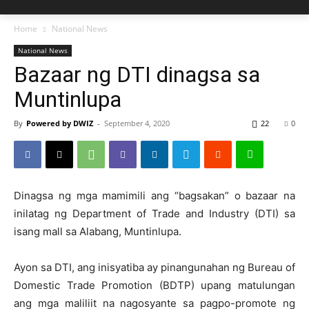
Home
National News
National News
Bazaar ng DTI dinagsa sa
Muntinlupa
By
Powered by DWIZ
-
September 4, 2020
22
0
Dinagsa ng mga mamimili ang “bagsakan” o bazaar na
inilatag ng Department of Trade and Industry (DTI) sa
isang mall sa Alabang, Muntinlupa.
Ayon sa DTI, ang inisyatiba ay pinangunahan ng Bureau of
Domestic Trade Promotion (BDTP) upang matulungan
ang mga maliliit na nagosyante sa pagpo-promote ng