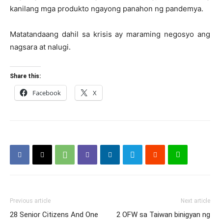
kanilang mga produkto ngayong panahon ng pandemya.
Matatandaang dahil sa krisis ay maraming negosyo ang
nagsara at nalugi.
Share this:
Facebook
X
Previous article
Next article
28 Senior Citizens And One
2 OFW sa Taiwan binigyan ng