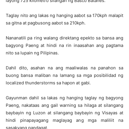
layong 725 kilometro silangan ng Basco Batanes.
Taglay nito ang lakas ng hanging aabot sa 170kph malapit
sa gitna at pagbusong aabot sa 210kph.
Nananatili pa ring walang direktang epekto sa bansa ang
bagyong Paeng at hindi na rin inaasahan ang pagtama
nito sa lupain ng Pilipinas.
Dahil dito, asahan na ang maaliwalas na panahon sa
buong bansa maliban na lamang sa mga posibilidad ng
localized thunderstorms sa hapon at gabi.
Gayunman dahil sa lakas ng hanging taglay ng bagyong
Paeng, nakataas ang gail warning sa hilaga at silangang
baybayin ng Luzon at silangang baybayin ng Visayas at
hindi pinapayagang maglayag ang mga maliliit na
sasakyang pandagat.