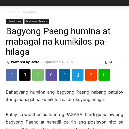
Home
Headlines
Headlines
National News
Bagyong Paeng humina at
mabagal na kumikilos pa-
hilaga
By
Powered by DWIZ
-
September 26, 2018
61
0
Bahagyang humina ang bagyong Paeng habang patuloy
itong mabagal na kumikilos sa direksyong hilaga.
Batay sa weather bulletin ng PAGASA, hindi gumalaw ang
bagyong Paeng at nanatili pa rin ang posisyon nito sa