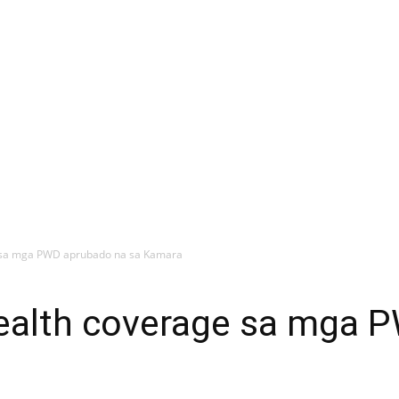
e sa mga PWD aprubado na sa Kamara
ealth coverage sa mga 