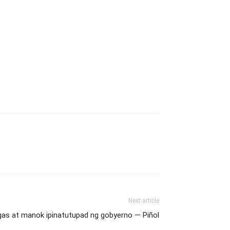
Next article
gas at manok ipinatutupad ng gobyerno — Piñol