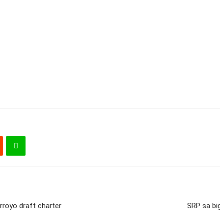
royo draft charter
SRP sa bi