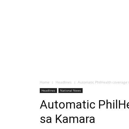
Home
Headlines
Automatic PhilHealth coverag
Headlines
National News
Automatic PhilH
sa Kamara