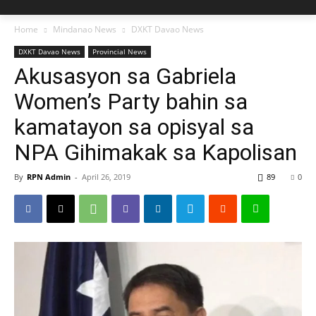
Home
Mindanao News
DXKT Davao News
DXKT Davao News
Provincial News
Akusasyon sa Gabriela
Women’s Party bahin sa
kamatayon sa opisyal sa
NPA Gihimakak sa Kapolisan
By
RPN Admin
-
April 26, 2019
89
0