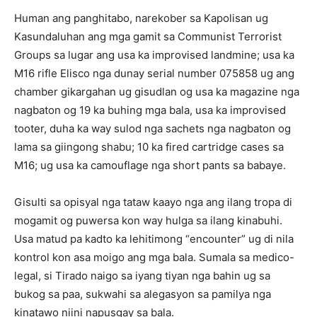
Human ang panghitabo, narekober sa Kapolisan ug
Kasundaluhan ang mga gamit sa Communist Terrorist
Groups sa lugar ang usa ka improvised landmine; usa ka
M16 rifle Elisco nga dunay serial number 075858 ug ang
chamber gikargahan ug gisudlan og usa ka magazine nga
nagbaton og 19 ka buhing mga bala, usa ka improvised
tooter, duha ka way sulod nga sachets nga nagbaton og
lama sa giingong shabu; 10 ka fired cartridge cases sa
M16; ug usa ka camouflage nga short pants sa babaye.
Gisulti sa opisyal nga tataw kaayo nga ang ilang tropa di
mogamit og puwersa kon way hulga sa ilang kinabuhi.
Usa matud pa kadto ka lehitimong “encounter” ug di nila
kontrol kon asa moigo ang mga bala. Sumala sa medico-
legal, si Tirado naigo sa iyang tiyan nga bahin ug sa
bukog sa paa, sukwahi sa alegasyon sa pamilya nga
kinatawo niini napusgay sa bala.