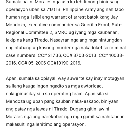
Sumala pa ni Morales nga usa ka lehitimong hiniusang
operasyon uban sa 71st IB, Philippine Army ang nahitabo
human nga isilbi ang warrant of arrest batok kang Jay
Mendoza, executive commander sa Guerilla Front, Sub-
Regional Committee 2, SMRC ug iyang mga kaubanan,
lakip na kang Tirado. Nasayran nga ang mga hintungdan
nag atubang ug kasong murder nga nakadoket sa criminal
case numbers; CC# 21736, CC# 8703-2013, CC# 10038-
2016, CC# 05-2006 CC#10190-2016.
Apan, sumala sa opisyal, way suwerte kay inay motugyan
sa ilang kaugalingon ngadto sa mga awtoridad,
nakigpinusilay sila sa operating team. Apan sila si
Mendoza ug uban pang kauban naka-eskapo, biniyaan
ang patay nga lawas ni Tirado. Dugang gitin-aw ni
Morales nga ang narekober nga mga gamit sa nahitaboan
makasulti nga lehitimo ang operasyon.