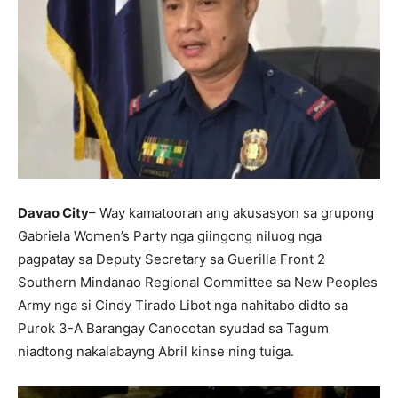
Davao City
– Way kamatooran ang akusasyon sa grupong
Gabriela Women’s Party nga giingong niluog nga
pagpatay sa Deputy Secretary sa Guerilla Front 2
Southern Mindanao Regional Committee sa New Peoples
Army nga si Cindy Tirado Libot nga nahitabo didto sa
Purok 3-A Barangay Canocotan syudad sa Tagum
niadtong nakalabayng Abril kinse ning tuiga.