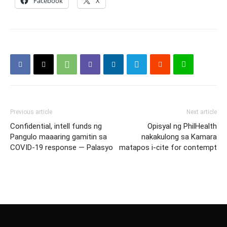
Facebook
X
Previous article
Next article
Confidential, intell funds ng
Opisyal ng PhilHealth
Pangulo maaaring gamitin sa
nakakulong sa Kamara
COVID-19 response — Palasyo
matapos i-cite for contempt