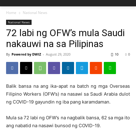
Home
National News
National News
72 labi ng OFW’s mula Saudi
nakauwi na sa Pilipinas
By
Powered by DWIZ
-
August 29, 2020
10
0
Balik bansa na ang ika-apat na batch ng mga Overseas
Filipino Workers (OFW’s) na nasawi sa Saudi Arabia dulot
ng COVID-19 gayundin ng iba pang karamdaman.
Mula sa 72 labi ng OFW’s na nagbalik bansa, 62 sa mga ito
ang nabatid na nasawi bunsod ng COVID-19.