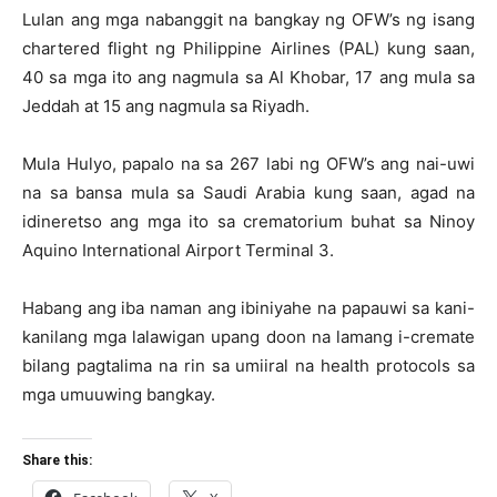
Lulan ang mga nabanggit na bangkay ng OFW’s ng isang
chartered flight ng Philippine Airlines (PAL) kung saan,
40 sa mga ito ang nagmula sa Al Khobar, 17 ang mula sa
Jeddah at 15 ang nagmula sa Riyadh.
Mula Hulyo, papalo na sa 267 labi ng OFW’s ang nai-uwi
na sa bansa mula sa Saudi Arabia kung saan, agad na
idineretso ang mga ito sa crematorium buhat sa Ninoy
Aquino International Airport Terminal 3.
Habang ang iba naman ang ibiniyahe na papauwi sa kani-
kanilang mga lalawigan upang doon na lamang i-cremate
bilang pagtalima na rin sa umiiral na health protocols sa
mga umuuwing bangkay.
Share this: