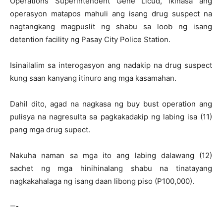
Operations Superintendent Gene Licud, ikinasa ang
operasyon matapos mahuli ang isang drug suspect na
nagtangkang magpuslit ng shabu sa loob ng isang
detention facility ng Pasay City Police Station.
Isinailalim sa interogasyon ang nadakip na drug suspect
kung saan kanyang itinuro ang mga kasamahan.
Dahil dito, agad na nagkasa ng buy bust operation ang
pulisya na nagresulta sa pagkakadakip ng labing isa (11)
pang mga drug supect.
Nakuha naman sa mga ito ang labing dalawang (12)
sachet ng mga hinihinalang shabu na tinatayang
nagkakahalaga ng isang daan libong piso (P100,000).
—-