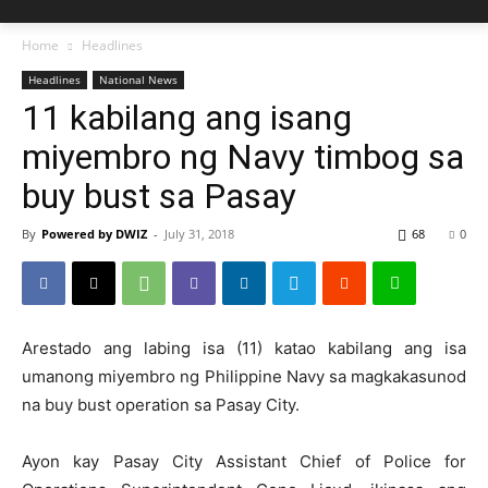
Home
Headlines
Headlines
National News
11 kabilang ang isang
miyembro ng Navy timbog sa
buy bust sa Pasay
By
Powered by DWIZ
-
July 31, 2018
68
0
Arestado ang labing isa (11) katao kabilang ang isa
umanong miyembro ng Philippine Navy sa magkakasunod
na buy bust operation sa Pasay City.
Ayon kay Pasay City Assistant Chief of Police for