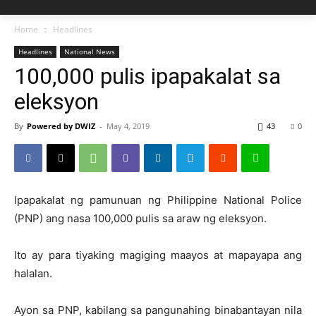
Home
Headlines
Headlines
National News
100,000 pulis ipapakalat sa
eleksyon
By
Powered by DWIZ
-
May 4, 2019
43
0
Ipapakalat ng pamunuan ng Philippine National Police
(PNP) ang nasa 100,000 pulis sa araw ng eleksyon.
Ito ay para tiyaking magiging maayos at mapayapa ang
halalan.
Ayon sa PNP, kabilang sa pangunahing binabantayan nila