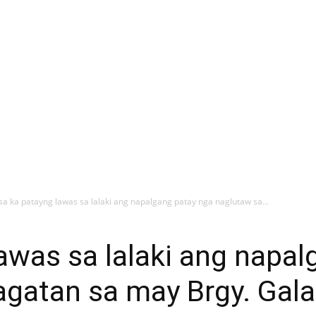
sa ka patayng lawas sa lalaki ang napalgang patay nga naglutaw sa...
awas sa lalaki ang napal
gatan sa may Brgy. Galas