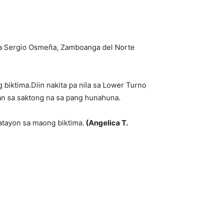
 sa Sergio Osmeña, Zamboanga del Norte
biktima.Diin nakita pa nila sa Lower Turno
-an sa saktong na sa pang hunahuna.
atayon sa maong biktima.
(Angelica T.