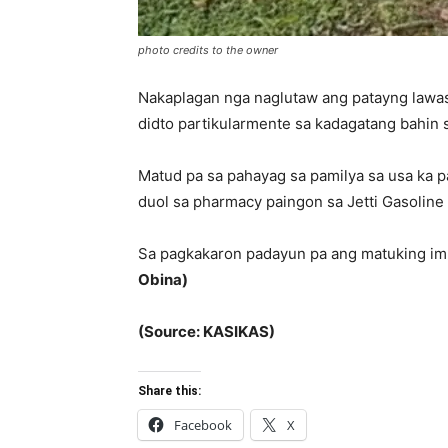
photo credits to the owner
Nakaplagan nga naglutaw ang patayng lawas
didto partikularmente sa kadagatang bahin s
Matud pa sa pahayag sa pamilya sa usa ka p
duol sa pharmacy paingon sa Jetti Gasoline
Sa pagkakaron padayun pa ang matuking imb
Obina)
(Source: KASIKAS)
Share this:
Facebook
X