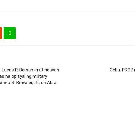
ce Lucas P. Bersamin at ngayon
Cebu: PRO7 
s na opisyal ng military
omeo S. Brawner, Jr., sa Abra