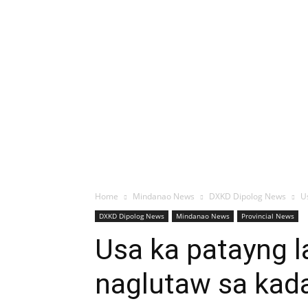
Home
Mindanao News
DXKD Dipolog News
U
DXKD Dipolog News
Mindanao News
Provincial News
Usa ka patayng l
naglutaw sa kada