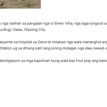
 nga nailhan sa pangalan nga si Elmer Viña, nga taga lungsod
a Brgy. Galas, Dipolog City.
asyente sa hospital sa Zanorte milakaw nga wala mananghid ang 
 Station ug sa dihang kalit lang kining midagan nga daw nawad
estigasyon sa mga kapolisan kung wala bay Foul play ang kam