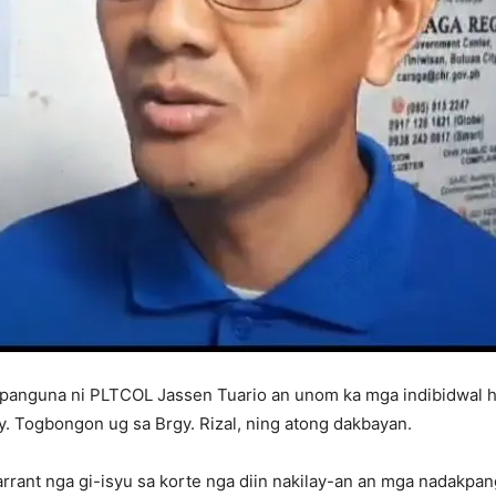
panguna ni PLTCOL Jassen Tuario an unom ka mga indibidwal h
y. Togbongon ug sa Brgy. Rizal, ning atong dakbayan.
rant nga gi-isyu sa korte nga diin nakilay-an an mga nadakpan