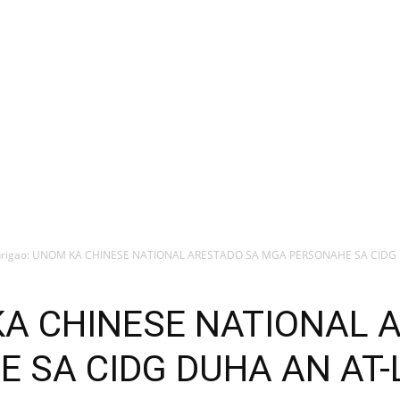
urigao: UNOM KA CHINESE NATIONAL ARESTADO SA MGA PERSONAHE SA CIDG 
 KA CHINESE NATIONAL 
 SA CIDG DUHA AN AT-