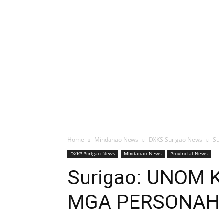
Home
Mindanao News
DXKS Surigao News
S
DXKS Surigao News
Mindanao News
Provincial News
Surigao: UNOM
MGA PERSONAHE