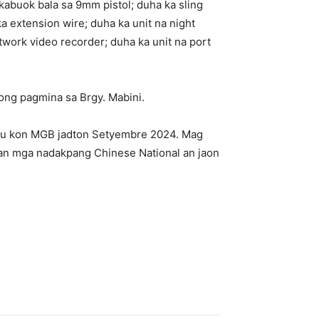
kabuok bala sa 9mm pistol; duha ka sling
ka extension wire; duha ka unit na night
network video recorder; duha ka unit na port
ong pagmina sa Brgy. Mabini.
u kon MGB jadton Setyembre 2024. Mag
 an mga nadakpang Chinese National an jaon