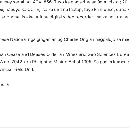
na may serial no. AGVL856; Tuyo ka magazine sa 9mm pistol; 20 
box; napuyo ka CCTV; isa ka unit na laptop; tuyo ka mouse; duha 
ular phone; isa ka unit na digital video recorder; isa ka unit na 
nese National nga ginganlan ug Charlie Ong an nagpalujo sa ma
an Cease and Deases Order an Mines and Geo Sciences Burea
RA no. 7942 kon Philippine Mining Act of 1995. Sa pagka kuman
ncial Field Unit.
ndra