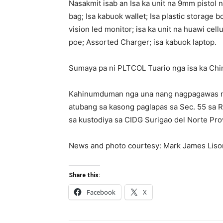
Nasakmit isab an Isa ka unit na 9mm pistol 
bag; Isa kabuok wallet; Isa plastic storage 
vision led monitor; isa ka unit na huawi cell
poe; Assorted Charger; isa kabuok laptop.
Sumaya pa ni PLTCOL Tuario nga isa ka Chi
Kahinumduman nga una nang nagpagawas n
atubang sa kasong paglapas sa Sec. 55 sa 
sa kustodiya sa CIDG Surigao del Norte Provi
News and photo courtesy: Mark James Liso
Share this:
Facebook
X