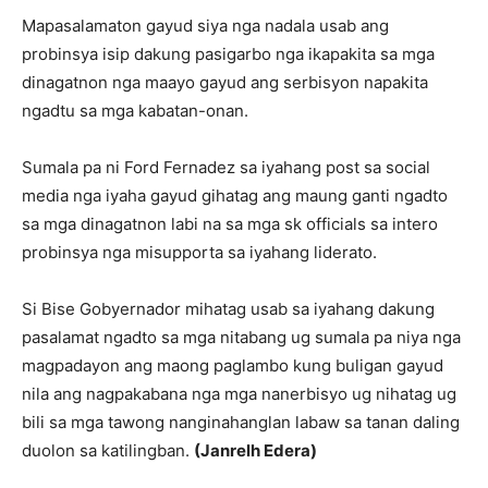
Mapasalamaton gayud siya nga nadala usab ang
probinsya isip dakung pasigarbo nga ikapakita sa mga
dinagatnon nga maayo gayud ang serbisyon napakita
ngadtu sa mga kabatan-onan.
Sumala pa ni Ford Fernadez sa iyahang post sa social
media nga iyaha gayud gihatag ang maung ganti ngadto
sa mga dinagatnon labi na sa mga sk officials sa intero
probinsya nga misupporta sa iyahang liderato.
Si Bise Gobyernador mihatag usab sa iyahang dakung
pasalamat ngadto sa mga nitabang ug sumala pa niya nga
magpadayon ang maong paglambo kung buligan gayud
nila ang nagpakabana nga mga nanerbisyo ug nihatag ug
bili sa mga tawong nanginahanglan labaw sa tanan daling
duolon sa katilingban.
(Janrelh Edera)