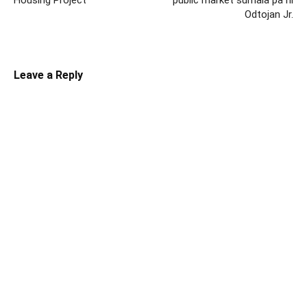
Housing Project
public market sumala pa ni
Odtojan Jr.
Leave a Reply