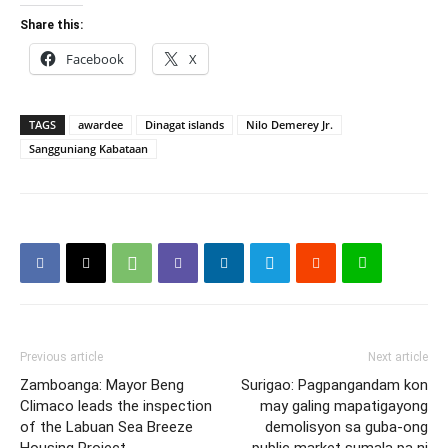
Share this:
Facebook
X
TAGS
awardee
Dinagat islands
Nilo Demerey Jr.
Sangguniang Kabataan
Previous article
Next article
Zamboanga: Mayor Beng
Surigao: Pagpangandam kon
Climaco leads the inspection
may galing mapatigayong
of the Labuan Sea Breeze
demolisyon sa guba-ong