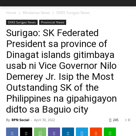
Home
Mindanao News
DXKS Surigao News
DXKS Surigao News
Provincial News
Surigao: SK Federated
President sa province of
Dinagat islands gitimbaya
usab ni Vice Governor Nilo
Demerey Jr. Isip the Most
Outstanding SK of the
Philippines na gipahigayon
didto sa Baguio city
By
RPN Social
-
April 30, 2022
245
0