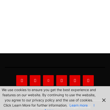
We use cookies to ensure you get the best experience and
features on our website. By continuing to use the website,
About Us
Privacy Statement
Contact us
you agree to our privacy policy and the use of cookies.
Click Learn More for further information.
Learn more
I
© 2022 Radio Philippines Network, Inc. All Rights Reserved.