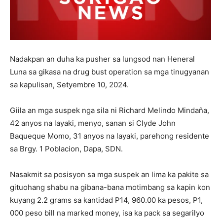
Nadakpan an duha ka pusher sa lungsod nan Heneral
Luna sa gikasa na drug bust operation sa mga tinugyanan
sa kapulisan, Setyembre 10, 2024.
Giila an mga suspek nga sila ni Richard Melindo Mindaña,
42 anyos na layaki, menyo, sanan si Clyde John
Baqueque Momo, 31 anyos na layaki, parehong residente
sa Brgy. 1 Poblacion, Dapa, SDN.
Nasakmit sa posisyon sa mga suspek an lima ka pakite sa
gituohang shabu na gibana-bana motimbang sa kapin kon
kuyang 2.2 grams sa kantidad P14, 960.00 ka pesos, P1,
000 peso bill na marked money, isa ka pack sa segarilyo