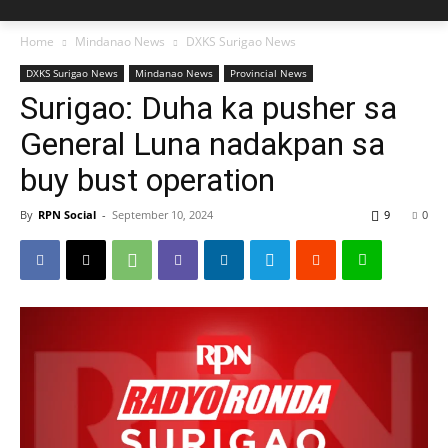
Home
Mindanao News
DXKS Surigao News
DXKS Surigao News
Mindanao News
Provincial News
Surigao: Duha ka pusher sa
General Luna nadakpan sa
buy bust operation
By
RPN Social
-
September 10, 2024
9
0