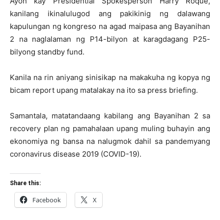
Ayon kay Presidential Spokesperson Harry Roque,
kanilang ikinalulugod ang pakikinig ng dalawang
kapulungan ng kongreso na agad maipasa ang Bayanihan
2 na naglalaman ng P14-bilyon at karagdagang P25-
bilyong standby fund.
Kanila na rin aniyang sinisikap na makakuha ng kopya ng
bicam report upang matalakay na ito sa press briefing.
Samantala, matatandaang kabilang ang Bayanihan 2 sa
recovery plan ng pamahalaan upang muling buhayin ang
ekonomiya ng bansa na nalugmok dahil sa pandemyang
coronavirus disease 2019 (COVID-19).
Share this:
Facebook
X