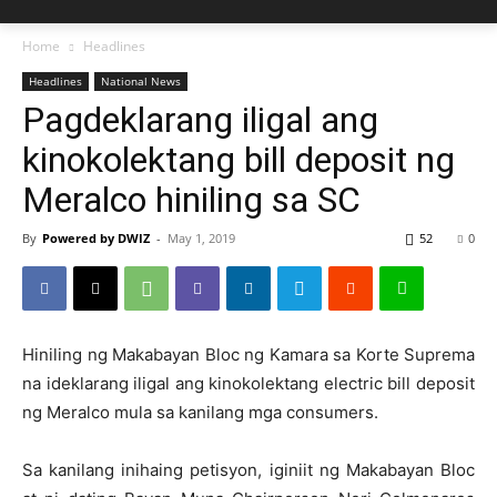
Home
Headlines
Headlines
National News
Pagdeklarang iligal ang
kinokolektang bill deposit ng
Meralco hiniling sa SC
By
Powered by DWIZ
-
May 1, 2019
52
0
Hiniling ng Makabayan Bloc ng Kamara sa Korte Suprema
na ideklarang iligal ang kinokolektang electric bill deposit
ng Meralco mula sa kanilang mga consumers.
Sa kanilang inihaing petisyon, iginiit ng Makabayan Bloc