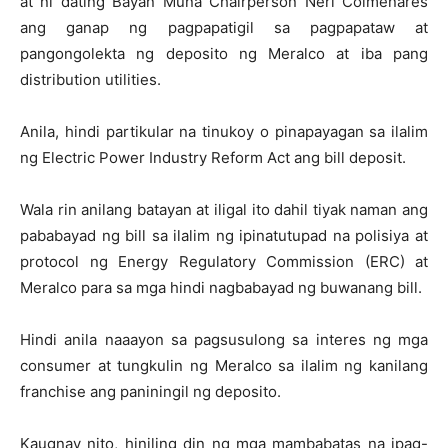
at ni dating Bayan Muna Chairperson Neri Colmenares
ang ganap ng pagpapatigil sa pagpapataw at
pangongolekta ng deposito ng Meralco at iba pang
distribution utilities.
Anila, hindi partikular na tinukoy o pinapayagan sa ilalim
ng Electric Power Industry Reform Act ang bill deposit.
Wala rin anilang batayan at iligal ito dahil tiyak naman ang
pababayad ng bill sa ilalim ng ipinatutupad na polisiya at
protocol ng Energy Regulatory Commission (ERC) at
Meralco para sa mga hindi nagbabayad ng buwanang bill.
Hindi anila naaayon sa pagsusulong sa interes ng mga
consumer at tungkulin ng Meralco sa ilalim ng kanilang
franchise ang paniningil ng deposito.
Kaugnay nito, hiniling din ng mga mambabatas na ipag-