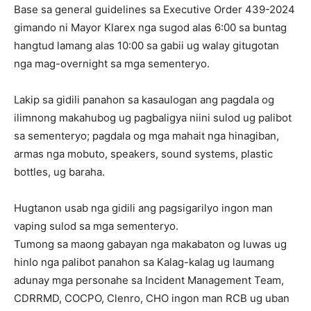
Base sa general guidelines sa Executive Order 439-2024
gimando ni Mayor Klarex nga sugod alas 6:00 sa buntag
hangtud lamang alas 10:00 sa gabii ug walay gitugotan
nga mag-overnight sa mga sementeryo.
Lakip sa gidili panahon sa kasaulogan ang pagdala og
ilimnong makahubog ug pagbaligya niini sulod ug palibot
sa sementeryo; pagdala og mga mahait nga hinagiban,
armas nga mobuto, speakers, sound systems, plastic
bottles, ug baraha.
Hugtanon usab nga gidili ang pagsigarilyo ingon man
vaping sulod sa mga sementeryo.
Tumong sa maong gabayan nga makabaton og luwas ug
hinlo nga palibot panahon sa Kalag-kalag ug laumang
adunay mga personahe sa Incident Management Team,
CDRRMD, COCPO, Clenro, CHO ingon man RCB ug uban