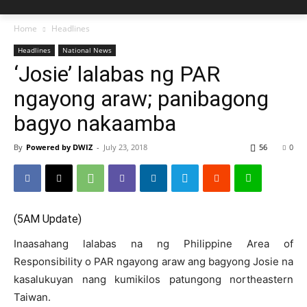
Home
Headlines
Headlines
National News
‘Josie’ lalabas ng PAR
ngayong araw; panibagong
bagyo nakaamba
By
Powered by DWIZ
-
July 23, 2018
56
0
(5AM Update)
Inaasahang lalabas na ng Philippine Area of
Responsibility o PAR ngayong araw ang bagyong Josie na
kasalukuyan nang kumikilos patungong northeastern
Taiwan.