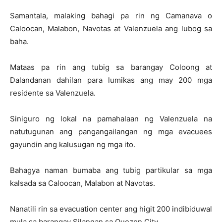
Samantala, malaking bahagi pa rin ng Camanava o
Caloocan, Malabon, Navotas at Valenzuela ang lubog sa
baha.
Mataas pa rin ang tubig sa barangay Coloong at
Dalandanan dahilan para lumikas ang may 200 mga
residente sa Valenzuela.
Siniguro ng lokal na pamahalaan ng Valenzuela na
natutugunan ang pangangailangan ng mga evacuees
gayundin ang kalusugan ng mga ito.
Bahagya naman bumaba ang tubig partikular sa mga
kalsada sa Caloocan, Malabon at Navotas.
Nanatili rin sa evacuation center ang higit 200 indibiduwal
mula sa barangay Silangan sa Quezon City.