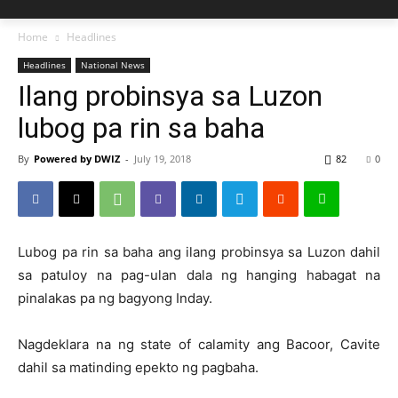
Home
Headlines
Headlines
National News
Ilang probinsya sa Luzon
lubog pa rin sa baha
By
Powered by DWIZ
-
July 19, 2018
82
0
Lubog pa rin sa baha ang ilang probinsya sa Luzon dahil
sa patuloy na pag-ulan dala ng hanging habagat na
pinalakas pa ng bagyong Inday.
Nagdeklara na ng state of calamity ang Bacoor, Cavite
dahil sa matinding epekto ng pagbaha.