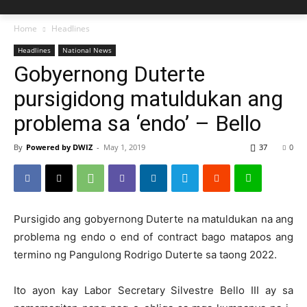
Home
Headlines
Headlines
National News
Gobyernong Duterte
pursigidong matuldukan ang
problema sa ‘endo’ – Bello
By
Powered by DWIZ
-
May 1, 2019
37
0
Pursigido ang gobyernong Duterte na matuldukan na ang
problema ng endo o end of contract bago matapos ang
termino ng Pangulong Rodrigo Duterte sa taong 2022.
Ito ayon kay Labor Secretary Silvestre Bello III ay sa