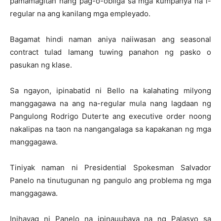
pamamagitan nang pag-o-obliga sa mga kumpanya na i-
regular na ang kanilang mga empleyado.
Bagamat hindi naman aniya naiiwasan ang seasonal
contract tulad lamang tuwing panahon ng pasko o
pasukan ng klase.
Sa ngayon, ipinabatid ni Bello na kalahating milyong
manggagawa na ang na-regular mula nang lagdaan ng
Pangulong Rodrigo Duterte ang executive order noong
nakalipas na taon na nangangalaga sa kapakanan ng mga
manggagawa.
Tiniyak naman ni Presidential Spokesman Salvador
Panelo na tinutugunan ng pangulo ang problema ng mga
manggagawa.
Inihayag ni Panelo na ipinauubaya na ng Palasyo sa